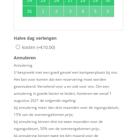
24
25
26
27
28
29
30
31
1
2
3
4
5
6
Halve dag verlengen
kosten (+
€
10,00
)
Annuleren
Annulering
U bespreekt met een goed gevoel een kampeerplaats bij ons.
Het kan voor komen dat een reservering moet worden
geannuleerd. Vervelend voor u en ook voor ons. Om een
annulering in goede banen te leiden, hanteren we vanaf 1
augustus 2021 de volgende regeling:
bij annulering meer dan drie maanden voor de ingangsdatum,
15% van de overeengekomen prijs;
bij annulering binnen drie tot twee maanden voor de
ingangsdatum, 50% van de overeengekomen prijs;
bij annulering binnen twee tot één maand voor de