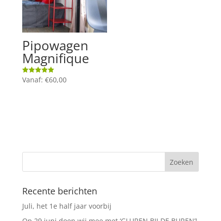
Pipowagen
Magnifique
Vanaf:
€
60,00
Gewaardeerd
5.00
uit 5
Recente berichten
Juli, het 1e half jaar voorbij
Op 29 juni doen wij mee met ‘GLUREN BIJ DE BUREN’!